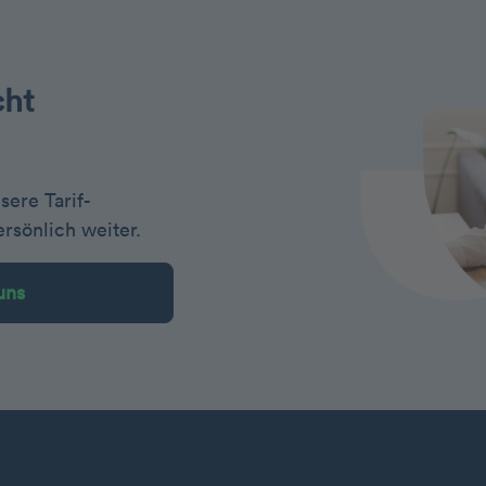
cht
ere Tarif-
rsönlich weiter.
uns