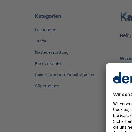
Ka
Kategorien
Leistungen
Nein,
Tarife
Kostenerstattung
Wisse
Kundenkonto
Wie S
Unsere dentolo Zahnärzt:innen
Infor
Allgemeines