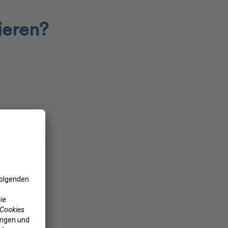
ieren?
ie
hier
.
eich?