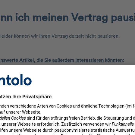
nn ich meinen Vertrag paus
 leider können wir Ihren Vertrag derzeit nicht pausieren.
nswerte Artikel, die Sie außerdem interessieren könnten:
ie Ihren Vertrag widerrufen oder kündigen, erfahren Sie
hier
.
mationen über die Laufzeit der verschiedenen Tarife erhalten S
War dieser Beitrag hilfr
Ja
Nein